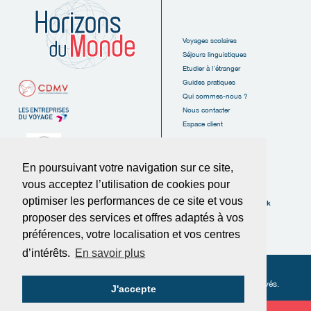
Voyages scolaires
Séjours linguistiques
Etudier à l'étranger
Guides pratiques
Qui sommes-nous ?
Nous contacter
Espace client
En poursuivant votre navigation sur ce site,
vous acceptez l’utilisation de cookies pour
6, Rue des Tanneurs
16110 La Rochefoucauld
optimiser les performances de ce site et vous
Suivez-nous sur Facebook
FRANCE
proposer des services et offres adaptés à vos
Tél :
05.45.62.38.20
préférences, votre localisation et vos centres
Fax :
05.45.62.37.89
d’intérêts.
En savoir plus
© Horizons du Monde 2025
-
Politique de confidentialité
-
Conditions générales de vente
-
Cookies
- Tous droits réservés.
J'accepte