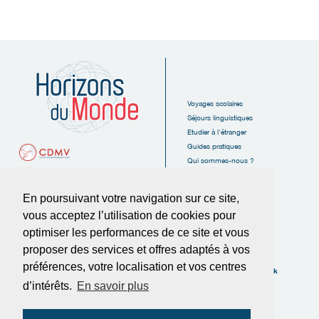
Voyages scolaires
Séjours linguistiques
Etudier à l'étranger
Guides pratiques
Qui sommes-nous ?
Nous contacter
Espace client
En poursuivant votre navigation sur ce site,
vous acceptez l’utilisation de cookies pour
optimiser les performances de ce site et vous
proposer des services et offres adaptés à vos
6, Rue des Tanneurs
16110 La Rochefoucauld
préférences, votre localisation et vos centres
Suivez-nous sur Facebook
FRANCE
d’intérêts.
En savoir plus
Tél :
05.45.62.38.20
Fax :
05.45.62.37.89