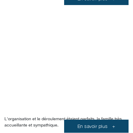
Alessandra, maman de
Charlotte
L'organisation et le déroulement étaient parfaits, la famille très
accueillante et sympathique.
En savoir plus
+