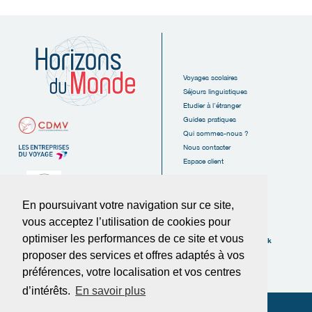
Voyages scolaires
Séjours linguistiques
Etudier à l'étranger
Guides pratiques
Qui sommes-nous ?
Nous contacter
Espace client
En poursuivant votre navigation sur ce site,
vous acceptez l’utilisation de cookies pour
6, Rue des Tanneurs
16110 La Rochefoucauld
optimiser les performances de ce site et vous
Suivez-nous sur Facebook
FRANCE
proposer des services et offres adaptés à vos
Tél :
05.45.62.38.20
préférences, votre localisation et vos centres
Fax :
05.45.62.37.89
d’intérêts.
En savoir plus
© Horizons du Monde 2025
-
Politique de confidentialité