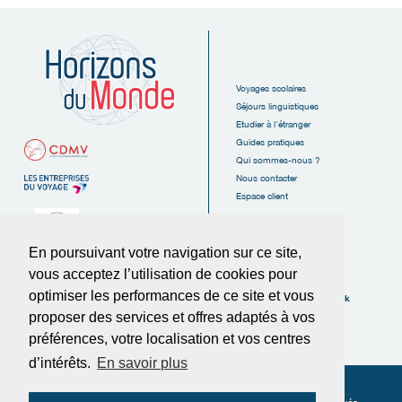
Voyages scolaires
Séjours linguistiques
Etudier à l'étranger
Guides pratiques
Qui sommes-nous ?
Nous contacter
Espace client
En poursuivant votre navigation sur ce site,
vous acceptez l’utilisation de cookies pour
6, Rue des Tanneurs
16110 La Rochefoucauld
optimiser les performances de ce site et vous
Suivez-nous sur Facebook
FRANCE
proposer des services et offres adaptés à vos
Tél :
05.45.62.38.20
préférences, votre localisation et vos centres
Fax :
05.45.62.37.89
d’intérêts.
En savoir plus
© Horizons du Monde 2025
-
Politique de confidentialité