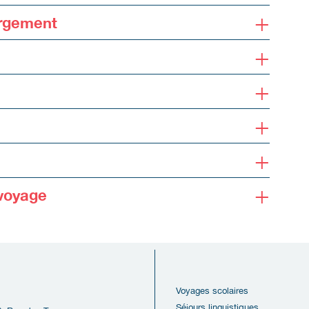
+
ergement
+
+
+
+
+
voyage
Voyages scolaires
Séjours linguistiques