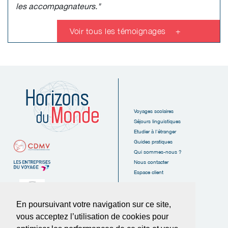
les accompagnateurs."
Voir tous les témoignages
+
Voyages scolaires
Séjours linguistiques
Etudier à l'étranger
Guides pratiques
Qui sommes-nous ?
Nous contacter
Espace client
En poursuivant votre navigation sur ce site,
vous acceptez l’utilisation de cookies pour
6, Rue des Tanneurs
16110 La Rochefoucauld